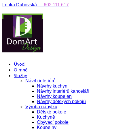
Lenka Dubovská
602 111 617
Úvod
O mně
Služby
Návrh interiérů
Návrhy kuchyní
Návrhy interiérů kanceláří
Návrhy koupelen
Návrhy dětských pokojů
Výroba nábytku
Dětské pokoje
Kuchyně
Obývací pokoje
Koupelny