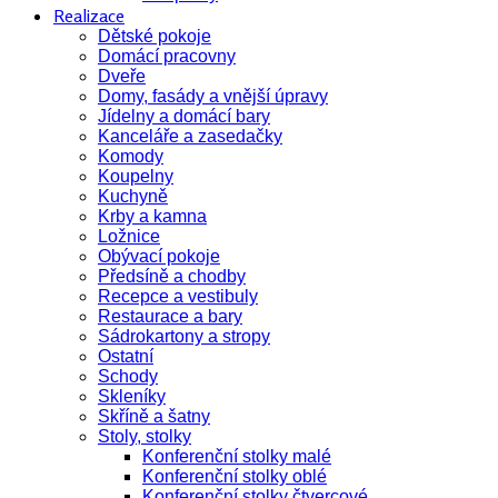
Realizace
Dětské pokoje
Domácí pracovny
Dveře
Domy, fasády a vnější úpravy
Jídelny a domácí bary
Kanceláře a zasedačky
Komody
Koupelny
Kuchyně
Krby a kamna
Ložnice
Obývací pokoje
Předsíně a chodby
Recepce a vestibuly
Restaurace a bary
Sádrokartony a stropy
Ostatní
Schody
Skleníky
Skříně a šatny
Stoly, stolky
Konferenční stolky malé
Konferenční stolky oblé
Konferenční stolky čtvercové