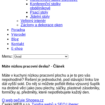
Konferenční stolky
obdélníkové
Psací stoly
Jídelní stoly
Veřejný interiér
Záclony a dekorace oken
Poradna
Výprodej
Blog
Kontakt
E-shop
Menu:
Máte nízkou pracovní desku? - Článek
Máte v kuchyni nízkou pracovní plochu a je to pro vás
nepohodlné? Řešení je jednoduché, pod stávající linku lze
dát vyšší sokl. Do něj si můžete pořídit třeba výsuvný šuplík
na drobné věci jako jsou plechy, sáčky, plastové zásobníky,
formičky aj. předměty, které nepotřebujete každý den.
O web pečuje Shopea.cz
Český WEB s.r.o.
Tvorba webů a SEO Liberec
.