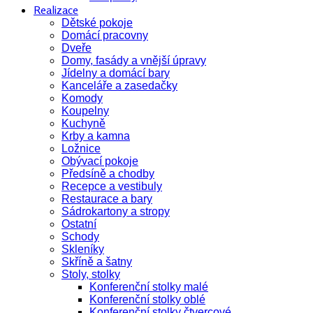
Realizace
Dětské pokoje
Domácí pracovny
Dveře
Domy, fasády a vnější úpravy
Jídelny a domácí bary
Kanceláře a zasedačky
Komody
Koupelny
Kuchyně
Krby a kamna
Ložnice
Obývací pokoje
Předsíně a chodby
Recepce a vestibuly
Restaurace a bary
Sádrokartony a stropy
Ostatní
Schody
Skleníky
Skříně a šatny
Stoly, stolky
Konferenční stolky malé
Konferenční stolky oblé
Konferenční stolky čtvercové