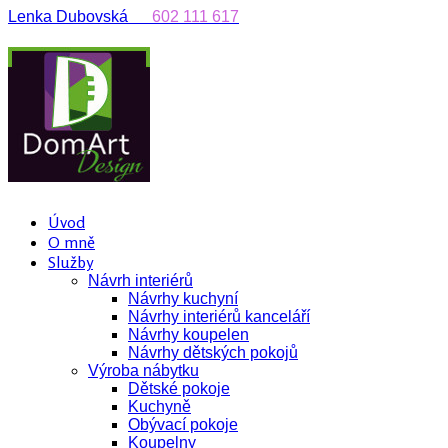
Lenka Dubovská
602 111 617
Úvod
O mně
Služby
Návrh interiérů
Návrhy kuchyní
Návrhy interiérů kanceláří
Návrhy koupelen
Návrhy dětských pokojů
Výroba nábytku
Dětské pokoje
Kuchyně
Obývací pokoje
Koupelny