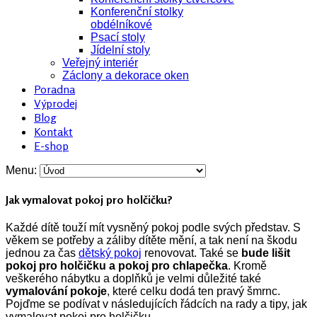
Konferenční stolky
obdélníkové
Psací stoly
Jídelní stoly
Veřejný interiér
Záclony a dekorace oken
Poradna
Výprodej
Blog
Kontakt
E-shop
Menu:
Jak vymalovat pokoj pro holčičku?
Každé dítě touží mít vysněný pokoj podle svých představ. S
věkem se potřeby a záliby dítěte mění, a tak není na škodu
jednou za čas
dětský pokoj
renovovat. Také se
bude lišit
pokoj pro holčičku a pokoj pro chlapečka
. Kromě
veškerého nábytku a doplňků je velmi důležité také
vymalování pokoje
, které celku dodá ten pravý šmrnc.
Pojďme se podívat v následujících řádcích na rady a tipy, jak
vymalovat pokoj pro holčičku.