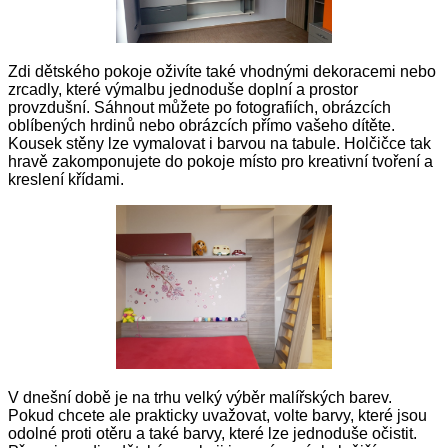
Zdi dětského pokoje oživíte také vhodnými dekoracemi nebo
zrcadly, které výmalbu jednoduše doplní a prostor
provzdušní. Sáhnout můžete po fotografiích, obrázcích
oblíbených hrdinů nebo obrázcích přímo vašeho dítěte.
Kousek stěny lze vymalovat i barvou na tabule. Holčičce tak
hravě zakomponujete do pokoje místo pro kreativní tvoření a
kreslení křídami.
V dnešní době je na trhu velký výběr malířských barev.
Pokud chcete ale prakticky uvažovat, volte barvy, které jsou
odolné proti otěru a také barvy, které lze jednoduše očistit.