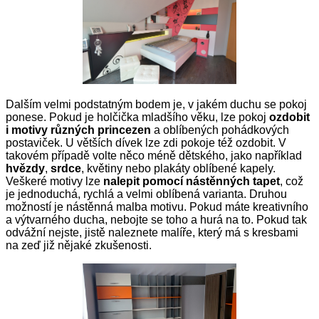
Dalším velmi podstatným bodem je, v jakém duchu se pokoj
ponese. Pokud je holčička mladšího věku, lze pokoj
ozdobit
i motivy různých princezen
a oblíbených pohádkových
postaviček. U větších dívek lze zdi pokoje též ozdobit. V
takovém případě volte něco méně dětského, jako například
hvězdy
,
srdce
, květiny nebo plakáty oblíbené kapely.
Veškeré motivy lze
nalepit pomocí nástěnných tapet
, což
je jednoduchá, rychlá a velmi oblíbená varianta. Druhou
možností je nástěnná malba motivu. Pokud máte kreativního
a výtvarného ducha, nebojte se toho a hurá na to. Pokud tak
odvážní nejste, jistě naleznete malíře, který má s kresbami
na zeď již nějaké zkušenosti.