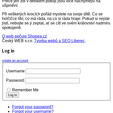
Přece jen zdi v dětském pokoji jsou více náchylnější na
ušpinění.
Při veškerých krocích pořád myslete na svoje dítě. Co se
holčičce líbí, co má ráda, na co si ráda hraje. Pokud si nejste
jistí, nebojte se ji zeptat, ať se cítí ve svém království nadmíru
spokojeně.
O web pečuje Shopea.cz
Český WEB s.r.o.
Tvorba webů a SEO Liberec
.
Log in
create an account
Username
Password
Remember Me
Forgot your password?
Forgot your username?