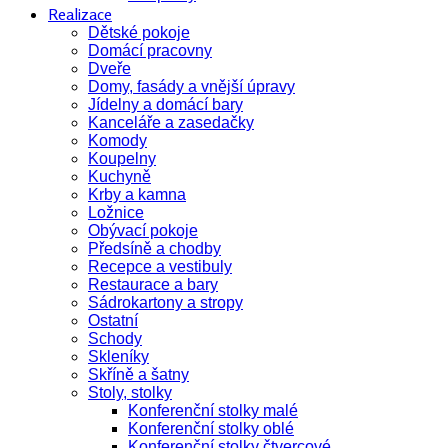
Realizace
Dětské pokoje
Domácí pracovny
Dveře
Domy, fasády a vnější úpravy
Jídelny a domácí bary
Kanceláře a zasedačky
Komody
Koupelny
Kuchyně
Krby a kamna
Ložnice
Obývací pokoje
Předsíně a chodby
Recepce a vestibuly
Restaurace a bary
Sádrokartony a stropy
Ostatní
Schody
Skleníky
Skříně a šatny
Stoly, stolky
Konferenční stolky malé
Konferenční stolky oblé
Konferenční stolky čtvercové