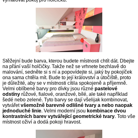
Stěžejní bude barva, kterou budete místnosti chtít dát. Dbejte
na přání vaší holčičky. Takže než se vrhnete bezhlavě do
malování, sedněte si s ní a popovídejte si, jaký by pokojíček
ona sama chtěla mít. Bude to její království a útočiště, proto
je důležité, aby se v místnosti cítila spokojeně a příjemně.
Velmi oblíbené barvy pro dívky jsou různé
pastelové
odstíny
růžové, fialové, oranžové, bílé, ale také například
šedé nebo zelené. Tyto barvy se dají všelijak kombinovat,
vytvářet
všemožně barevně odlišné tvary a nebo naopak
jednoduché linie
. Velmi moderní jsou
kombinace dvou
kontrastních barev vytvářející geometrické tvary
. Toto vše
místnost oživí a dodá pokoji hravost.