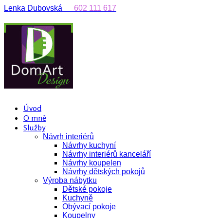
Lenka Dubovská
602 111 617
Úvod
O mně
Služby
Návrh interiérů
Návrhy kuchyní
Návrhy interiérů kanceláří
Návrhy koupelen
Návrhy dětských pokojů
Výroba nábytku
Dětské pokoje
Kuchyně
Obývací pokoje
Koupelny